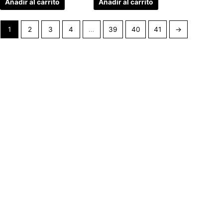
Añadir al carrito
Añadir al carrito
1
2
3
4
…
39
40
41
→