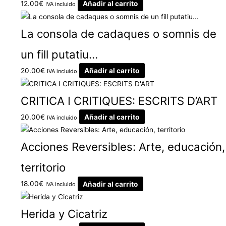
12.00
€
Añadir al carrito
IVA incluido
La consola de cadaques o somnis de
un fill putatiu…
20.00
€
Añadir al carrito
IVA incluido
CRITICA I CRITIQUES: ESCRITS D’ART
20.00
€
Añadir al carrito
IVA incluido
Acciones Reversibles: Arte, educación,
territorio
18.00
€
Añadir al carrito
IVA incluido
Herida y Cicatriz