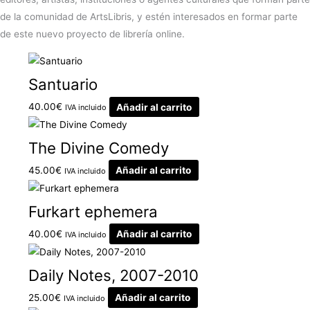
de la comunidad de ArtsLibris, y estén interesados en formar parte
de este nuevo proyecto de librería online.
Santuario
40.00
€
Añadir al carrito
IVA incluido
The Divine Comedy
45.00
€
Añadir al carrito
IVA incluido
Furkart ephemera
40.00
€
Añadir al carrito
IVA incluido
Daily Notes, 2007-2010
25.00
€
Añadir al carrito
IVA incluido