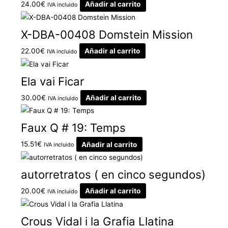
24.00
€
Añadir al carrito
IVA incluido
X-DBA-00408 Domstein Mission
22.00
€
Añadir al carrito
IVA incluido
Ela vai Ficar
30.00
€
Añadir al carrito
IVA incluido
Faux Q # 19: Temps
15.51
€
Añadir al carrito
IVA incluido
autorretratos ( en cinco segundos)
20.00
€
Añadir al carrito
IVA incluido
Crous Vidal i la Grafia Llatina