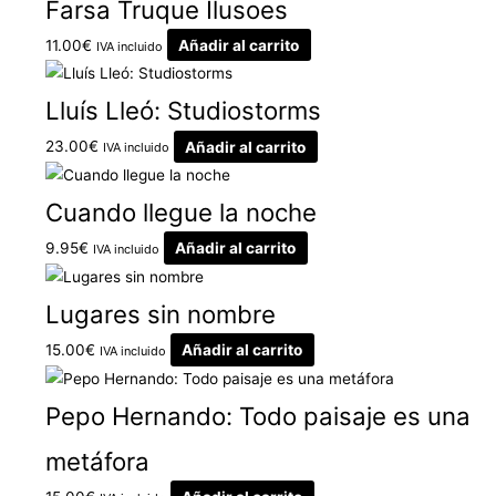
Farsa Truque Ilusoes
11.00
€
Añadir al carrito
IVA incluido
Lluís Lleó: Studiostorms
23.00
€
Añadir al carrito
IVA incluido
Cuando llegue la noche
9.95
€
Añadir al carrito
IVA incluido
Lugares sin nombre
15.00
€
Añadir al carrito
IVA incluido
Pepo Hernando: Todo paisaje es una
metáfora