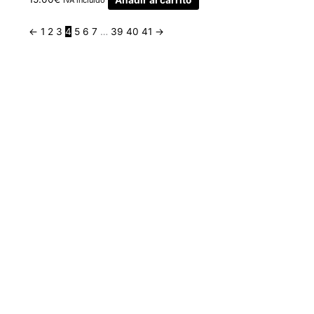
IVA incluido
←
1
2
3
4
5
6
7
…
39
40
41
→