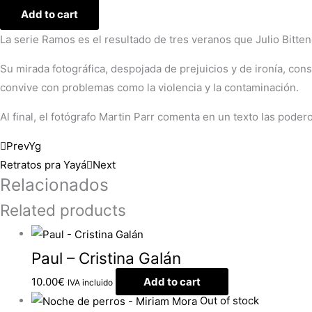
Add to cart
La serie Ramos es el resultado de tres veranos que Julio Bitte
Su mirada fotográfica, despojada de prejuicios y de ironía, con
convive con problemas como la violencia y la contaminación.
Al final, el fotógrafo Martin Parr comenta en un texto las poder
Prev
Yg
Retratos pra Yayá
Next
Relacionados
Related products
Paul – Cristina Galán
10.00
€
Add to cart
IVA incluido
Out of stock