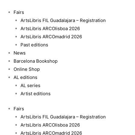
Skip
Ramos
to
quantity
Fairs
content
ArtsLibris FIL Guadalajara – Registration
ArtsLibris ARCOlisboa 2026
ArtsLibris ARCOmadrid 2026
Past editions
News
Barcelona Bookshop
Online Shop
AL editions
AL series
Artist editions
Fairs
ArtsLibris FIL Guadalajara – Registration
ArtsLibris ARCOlisboa 2026
ArtsLibris ARCOmadrid 2026