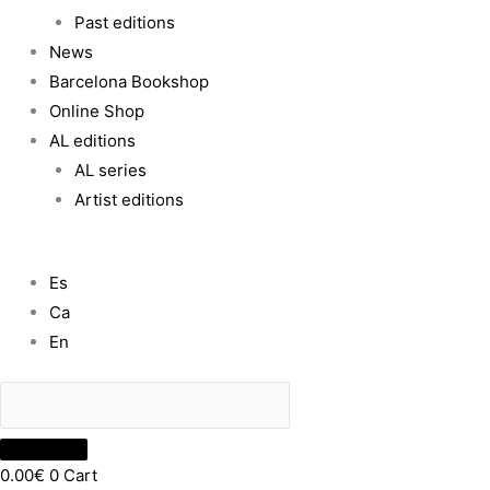
Past editions
News
Barcelona Bookshop
Online Shop
AL editions
AL series
Artist editions
Es
Ca
En
0.00
€
0
Cart