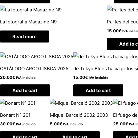
La fotografía Magazine N9
Partes del cu
15.00
€
IVA inclu
Read more
Add to c
CATÁLOGO ARCO LISBOA 2025
de Tokyo Blues hacia gritos 
20.00
€
15.00
€
IVA incluido
IVA incluido
Add to cart
Add to cart
Bonart Nº 201
Miquel Barceló 2002-2003
El fuego de
30.00
€
5.00
€
25.00
€
IVA incluido
IVA incluido
IVA i
Add to cart
Add to cart
Add t