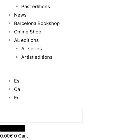
Past editions
News
Barcelona Bookshop
Online Shop
AL editions
AL series
Artist editions
Es
Ca
En
0.00
€
0
Cart