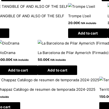
ANGIBLE OF AND ALSO OF THE SELF
Trompe L’oeil
20.00
€
IVA incluido
Add to cart
DioDrama
La Barcelona de Pilar Aymerich (Firmado)
800.00
€
50.00
€
IVA incluido
IVA incluido
Add to cart
Add to cart
Chappaz Catálogo de resumen de temporada 2024-2025
Terri
150.0
ncluido
o cart