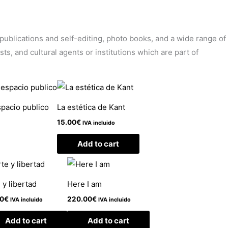
’ publications and self-editing, photo books, and a wide range of
sts, and cultural agents or institutions which are part of
pacio publico
La estética de Kant
15.00
€
IVA incluido
Add to cart
 y libertad
Here I am
00
€
220.00
€
IVA incluido
IVA incluido
Add to cart
Add to cart