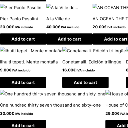
Pier Paolo Pasolini
A la Ville de…
AN OCEAN THE T
20.00
€
40.00
€
20.00
€
IVA incluido
IVA incluido
IVA incluido
Add to cart
Add to cart
Add to cart
Ilhuitl tepetl. Mente montaña
Conetamalli. Edición trilingüe
9.00
€
16.00
€
IVA incluido
IVA incluido
Add to cart
Add to cart
One hundred thirty seven thousand and sixty-one
House of 
30.00
€
29.00
€
IVA incluido
IVA i
Add to cart
Add t