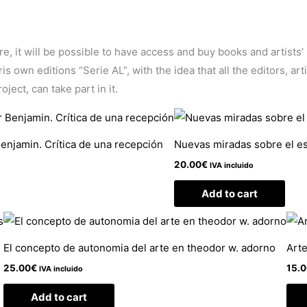
ore, it will be possible to have access and buy books and artists
 own editions “Serie AL”, with the idea that all the editors, arti
ject, can take part in it.
Benjamin. Crítica de una recepción
Nuevas miradas sobre el es
20.00
€
IVA incluido
Add to cart
El concepto de autonomia del arte en theodor w. adorno
Arte
25.00
€
15.
IVA incluido
Add to cart