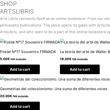
SHOP
ARTSLIBRIS
Arts Libris reinvents itself as an online bookstore. From our st
philosophy publications. The store opens its gates with ArtsLibris
ArtsLibris, and who want to be a part of this online bookstore pro
Postal Nº17 Souvenirs FIRMADA
La teoría del arte de Walter 
5.00
€
18.00
€
IVA incluido
IVA incluido
Add to cart
Add to cart
Geometrias del coleccionismo. Una suma de diferentes voces
20.00
€
IVA incluido
Add to cart