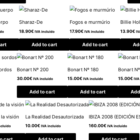
erpo
Sharaz-De
Fogos e murmúrio
Billie Ho
18.90
€
17.90
€
13.90
€
ido
IVA incluido
IVA incluido
IV
art
Add to cart
Add to cart
Add
sordos
Bonart Nº 200
Bonart Nº 180
Bonart Nº
30.00
€
15.00
€
15.00
€
IVA incluido
IVA incluido
IVA
Add to cart
Add to cart
Add 
 la visión
La Realidad Desautorizada
IBIZA 2008 (EDICIÓN 
10.00
€
160.00
€
ncluido
IVA incluido
IVA incluido
o cart
Add to cart
Add to cart