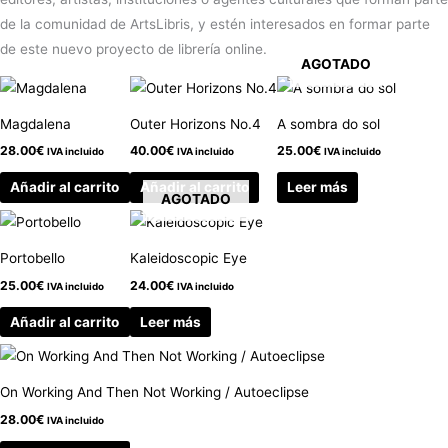
de la comunidad de ArtsLibris, y estén interesados en formar parte
de este nuevo proyecto de librería online.
AGOTADO
Magdalena
Outer Horizons No.4
A sombra do sol
28.00
€
40.00
€
25.00
€
IVA incluido
IVA incluido
IVA incluido
Añadir al carrito
Añadir al carrito
Leer más
AGOTADO
Portobello
Kaleidoscopic Eye
25.00
€
24.00
€
IVA incluido
IVA incluido
Añadir al carrito
Leer más
On Working And Then Not Working / Autoeclipse
28.00
€
IVA incluido