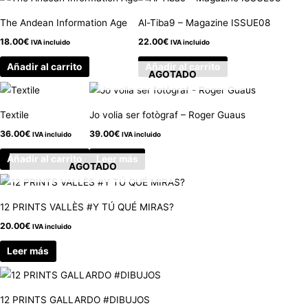
The Andean Information Age
Al-Tiba9 – Magazine ISSUE08
18.00
€
22.00
€
IVA incluido
IVA incluido
Añadir al carrito
Añadir al carrito
AGOTADO
Textile
Jo volia ser fotògraf – Roger Guaus
36.00
€
39.00
€
IVA incluido
IVA incluido
Añadir al carrito
Leer más
AGOTADO
12 PRINTS VALLÈS #Y TÚ QUÉ MIRAS?
20.00
€
IVA incluido
Leer más
12 PRINTS GALLARDO #DIBUJOS