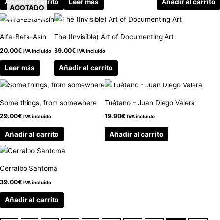
Añadir al carrito
Leer más
Añadir al carrito
AGOTADO
Alfa-Beta-Asín
The (Invisible) Art of Documenting Art
20.00
€
39.00
€
IVA incluido
IVA incluido
Leer más
Añadir al carrito
Some things, from somewhere
Tuétano – Juan Diego Valera
29.00
€
19.90
€
IVA incluido
IVA incluido
Añadir al carrito
Añadir al carrito
Cerralbo Santomà
39.00
€
IVA incluido
Añadir al carrito