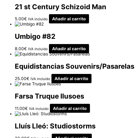
21 st Century Schizoid Man
5.00
€
Añadir al carrito
IVA incluido
Umbigo #82
8.00
€
Añadir al carrito
IVA incluido
Equidistancias Souvenirs/Pasarelas
25.00
€
Añadir al carrito
IVA incluido
Farsa Truque Ilusoes
11.00
€
Añadir al carrito
IVA incluido
Lluís Lleó: Studiostorms