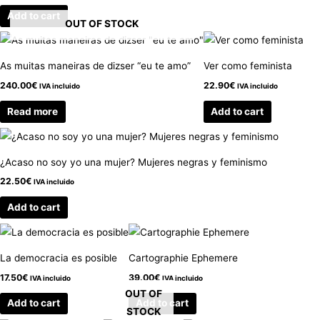
Add to cart
OUT OF STOCK
As muitas maneiras de dizser “eu te amo”
Ver como feminista
240.00
€
22.90
€
IVA incluido
IVA incluido
Read more
Add to cart
¿Acaso no soy yo una mujer? Mujeres negras y feminismo
22.50
€
IVA incluido
Add to cart
La democracia es posible
Cartographie Ephemere
17.50
€
39.00
€
IVA incluido
IVA incluido
OUT OF
Add to cart
Add to cart
STOCK