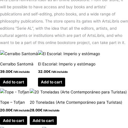
will be possible to have access and buy books and artists’
publications and self-editing, photo books, and a wide range of
philosophy publications. The store opens its gates with ArtsLibris own
editions “Serie AL”, with the idea that all the editors, artists, and
cultural agents or institutions which are part of ArtsLibris, and who
want to be a part of this online bookstore project, can take part in it.
Cerralbo Santomà
El Escorial: Imperio y estómago
39.00
€
32.00
€
IVA incluido
IVA incluido
Add to cart
Add to cart
Tope – Tofjan
20 Toneladas (Arte Contemporáneo para Turistas)
20.00
€
28.00
€
IVA incluido
IVA incluido
Add to cart
Add to cart