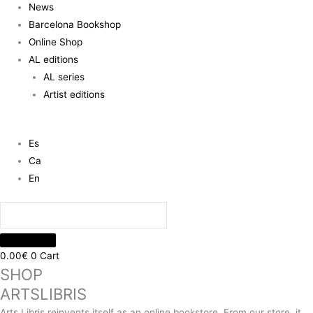
News
Barcelona Bookshop
Online Shop
AL editions
AL series
Artist editions
Es
Ca
En
0.00
€
0
Cart
SHOP
ARTSLIBRIS
Arts Libris reinvents itself as an online bookstore. From our store, it