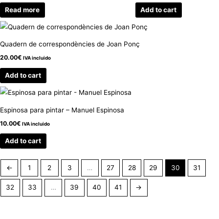
Read more
Add to cart
Quadern de correspondències de Joan Ponç
20.00
€
IVA incluido
Add to cart
Espinosa para pintar – Manuel Espinosa
10.00
€
IVA incluido
Add to cart
←
1
2
3
…
27
28
29
30
31
32
33
…
39
40
41
→