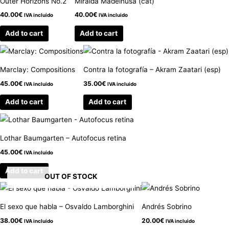
Outer Horizons No.2
Miralda Madeinusa (cat)
40.00
€
40.00
€
IVA incluido
IVA incluido
Add to cart
Add to cart
Marclay: Compositions
Contra la fotografía – Akram Zaatari (esp)
45.00
€
35.00
€
IVA incluido
IVA incluido
Add to cart
Add to cart
Lothar Baumgarten – Autofocus retina
45.00
€
IVA incluido
Add to cart
OUT OF STOCK
El sexo que habla – Osvaldo Lamborghini
Andrés Sobrino
38.00
€
20.00
€
IVA incluido
IVA incluido