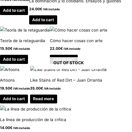
La dominación y lo cotidiano. Ensayos y guiones
24.00
€
IVA incluido
Add to cart
Add to cart
Teoría de la retaguardia
Cómo hacer cosas con arte
15.50
€
22.00
€
IVA incluido
IVA incluido
Add to cart
Add to cart
OUT OF STOCK
Artoons
Like Stains of Red Dirt – Juan Orrantia
19.50
€
35.00
€
IVA incluido
IVA incluido
Add to cart
Read more
La línea de producción de la crítica
14.00
€
IVA incluido