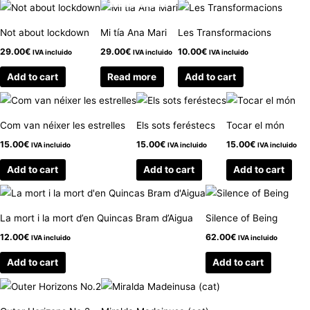
Not about lockdown
Mi tía Ana Mari
Les Transformacions
29.00
€
29.00
€
10.00
€
IVA incluido
IVA incluido
IVA incluido
Add to cart
Read more
Add to cart
Com van néixer les estrelles
Els sots feréstecs
Tocar el món
15.00
€
15.00
€
15.00
€
IVA incluido
IVA incluido
IVA incluido
Add to cart
Add to cart
Add to cart
La mort i la mort d’en Quincas Bram d’Aigua
Silence of Being
12.00
€
62.00
€
IVA incluido
IVA incluido
Add to cart
Add to cart